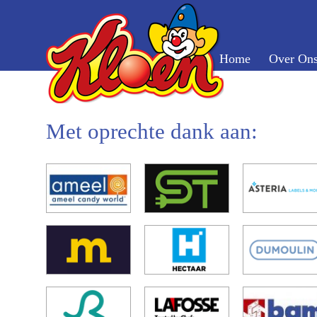
Home
Over On
Met oprechte dank aan: