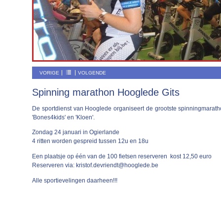
VORIGE
VOLGENDE
Spinning marathon Hooglede Gits
De sportdienst van Hooglede organiseert de grootste spinningmarat
'Bones4kids' en 'Kloen'.
Zondag 24 januari in Ogierlande
4 ritten worden gespreid tussen 12u en 18u
Een plaatsje op één van de 100 fietsen reserveren kost 12,50 euro
Reserveren via: kristof.devriendt@hooglede.be
Alle sportievelingen daarheen!!!