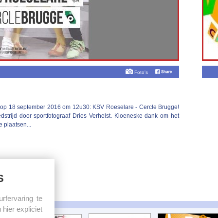
Foto's
 op 18 september 2016 om 12u30: KSV Roeselare - Cercle Brugge!
dstrijd door sportfotograaf Dries Verhelst. Kloeneske dank om het
e plaatsen...
S
sponsors:
fervaring te
hier expliciet