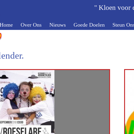
" Kloen voor d
Home
Over Ons
Nieuws
Goede Doelen
Steun On
ender.