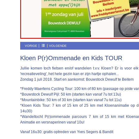
VORIGE
VOLGENDE
Kloen P(r)Ommenade en Kids TOUR
Jullie komen toch fietsen en/of wandelen t.v.v. Kloen? Er is voor elk
'recreatieveling', het hele gezin kan er zijn hartje ophalen...
Zondag 1 juli 2018. Start en aankomst: Bouwstock Dewulf te Beitem
*Freddy Maertens Cycling Tour: 100 km of 80 km (passage op piste van 
*Bouwstock Dewulf Pijl: 50 km (starten kan vanaf 7u tot 13u)
*Mountainbike: 50 km of 30 km (starten kan vanaf 7u tot 11u)
*Kloen Kids Tour: 7 km of 15 km of 25 km met Kloenanimatie op de
14u30)
*Wandeltocht P(r)ommenade parcours 7 km of 15 km met Kloenani
Animatie en versnaperinen vanaf 10u!
Vanaf 16u30: gratis optreden van Yves Segers & Bandit