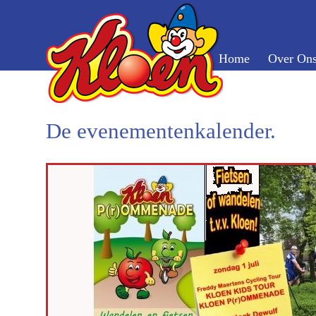
Home
Over On
De evenementenkalender.