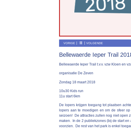
VORIGE
VOLGENDE
Bellewaerde Ieper Trail 201
Bellewaerde Ieper Trail t.v.v. vzw Kloen en v
organisatie De Zeven
Zondag 18 maart 2018
10u30 Kids run
11u start 6km
De lopers krijgen toegang tot plaatsen ach
lopers aan te moedigen en om de sfeer op 
seizoen! De attracties zullen nog niet open 
maken. In de 2 publiekzones (bij de start en
voorzien. De rest van het park is enkel toega