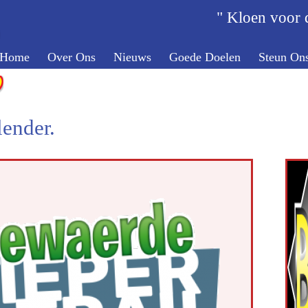
" Kloen voor d
Home
Over Ons
Nieuws
Goede Doelen
Steun On
ender.