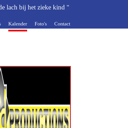
e lach bij het zieke kind "
s
Kalender
Foto's
Contact