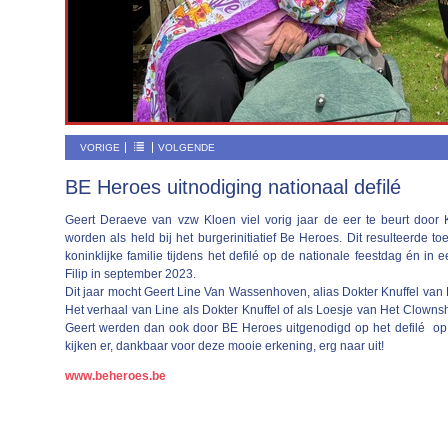
VORIGE
VOLGENDE
BE Heroes uitnodiging nationaal defilé
Geert Deraeve van vzw Kloen viel vorig jaar de eer te beurt door K
worden als held bij het burgerinitiatief Be Heroes. Dit resulteerde t
koninklijke familie tijdens het defilé op de nationale feestdag én in
Filip in september 2023.
Dit jaar mocht Geert Line Van Wassenhoven, alias Dokter Knuffel van
Het verhaal van Line als Dokter Knuffel of als Loesje van Het Clow
Geert werden dan ook door BE Heroes uitgenodigd op het defilé op d
kijken er, dankbaar voor deze mooie erkening, erg naar uit!
www.beheroes.be