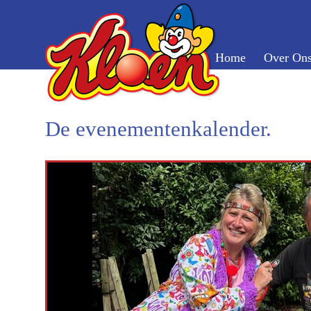
Home
Over On
De evenementenkalender.