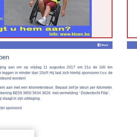
loen
aging aan om op vrijdag 11 augustus 2017 om 21u de 100 km
leggen in minder dan 15u!!! Hij laat zich hierbij sponsoren t.v.v. de
esteund worden!
hem aan met een kilometersteun. Bepaal zelf je steun per kilometer.
kening BE59 3850 5634 3626 met vermelding ‘ Dodentocht Filip’.
 slaagt in zijn uitdaging.
ijn sponsors!