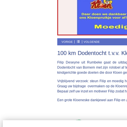
VORIGE
VOLGENDE
100 km Dodentocht t.v.v. K
Filip Deseyne uit Rumbeke gaat de uitd
Dodentocht van Bornem met zijn rolstoel af te 
kindgerichte goede doelen die door Kloen g
Vrijblijvend verzoek: steun Filip en moedig 
Graag uw bijdrage overmaken op de Kloenre
Bepaal zelf uw inzet en motiveer Filip zodat hij
Een grote Kloeneske dankjewel aan Filip en z