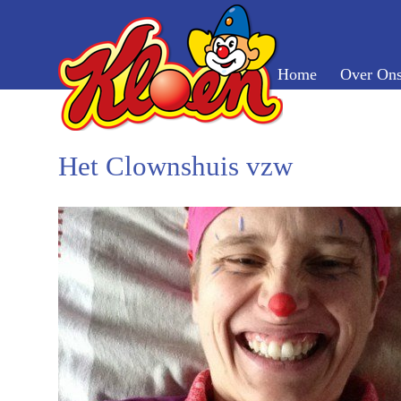
Home
Over On
Het Clownshuis vzw