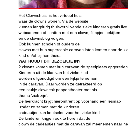
Het Clownshuis is het virtueel huis
waar de clowns wonen. Via de website
kunnen langdurig thuisverblijvende zieke kinderen gratis live
webcammen of chatten met een clown, filmpjes bekijken
en de clownsblog volgen.
Ook kunnen scholen of ouders de
clowns met hun supercoole caravan laten komen naar de kl
kind en/of bij hen thuis..
WAT HOUDT DIT BEZOEKJE IN?
2 clowns komen met hun caravan de speelplaats opgereden
Kinderen uit de klas van het zieke kind
worden uitgenodigd om een kijkje te nemen
in de caravan. Daar worden ze getrakteerd op
een stukje clownesk poppentheater met als
thema ‘ziek zijn’.
De leerkracht krijgt hieromtrent op voorhand een lesmap
zodat ze samen met de kinderen
cadeautjes kan knutselen voor het zieke kind.
De kinderen krijgen ook te horen dat de
clown de cadeautjes met de caravan zal meenemen naar het 